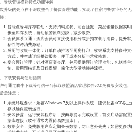
、餐饮管理模块特色功能详解
次升级的亮点在于深度整合了餐饮管理功能，实现了住宿与餐饮业务的无
接：
智能点餐与库存联动：支持扫码点餐、前台挂账，菜品销量数据实时
步至库存系统，自动预警原料短缺，减少浪费。
会员体系互通：酒店会员可直接使用积分或折扣在餐厅消费，提升客
粘性与跨消费激励。
后厨与收银一体化：订单自动推送至厨房打印，收银系统支持多种支
方式，并生成详细餐饮报表，便于成本分析与营收核算。
宴会预订管理：针对酒店宴会厅、包厢提供预订管理功能，包括菜单
制、费用预结算及日程提醒，简化大型活动接待流程。
、下载安装与使用指南
户可通过腾牛下载等可信平台获取联盟酒店管理软件v2.0免费版安装包。
后需注意：
系统环境要求：兼容Windows 7及以上操作系统，建议配备4GB以上
存以确保流畅运行。
安装步骤：运行安装程序后，按向导提示完成设置，首次启动需配置
据库连接（软件通常内置简易数据库）。
数据安全：免费版用户应定期备份数据，防止意外丢失；如需更多功